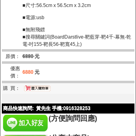
■尺寸:56.5cm x 56.5cm x 3.2cm
■電源:usb
■無附飛鏢
■搜尋關鍵詞(BoardDarstlive-靶藍芽-靶4千-幕無-乾
電-吋155-靶長56-靶寬45上)
原價：
6880
元
優惠
6880
元
價：
購 買：
商品快速詢問: 黃先生 手機:0916328253
(方便詢問回應)