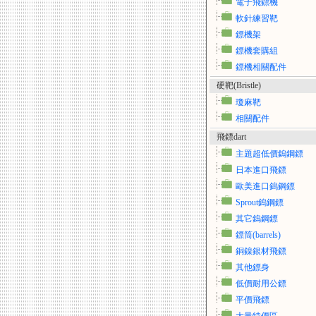
電子飛鏢機
軟針練習靶
鏢機架
鏢機套購組
鏢機相關配件
硬靶(Bristle)
瓊麻靶
相關配件
飛鏢dart
主題超低價鎢鋼鏢
日本進口飛鏢
歐美進口鎢鋼鏢
Sprout鎢鋼鏢
其它鎢鋼鏢
鏢筒(barrels)
銅鎳銀材飛鏢
其他鏢身
低價耐用公鏢
平價飛鏢