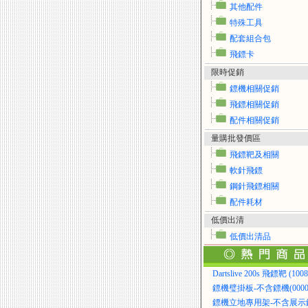
其他配件
特殊工具
配套組合包
飛鏢卡
限時促銷
鏢機相關促銷
飛鏢相關促銷
配件相關促銷
量購批發價區
飛鏢靶及相關
軟針飛鏢
鋼針飛鏢相關
配件耗材
低價出清
低價出清品
Dartslive 200s 飛鏢靶 (1008
鏢機璧掛板-不含鏢機(0000
鏢機立地專用架-不含展示