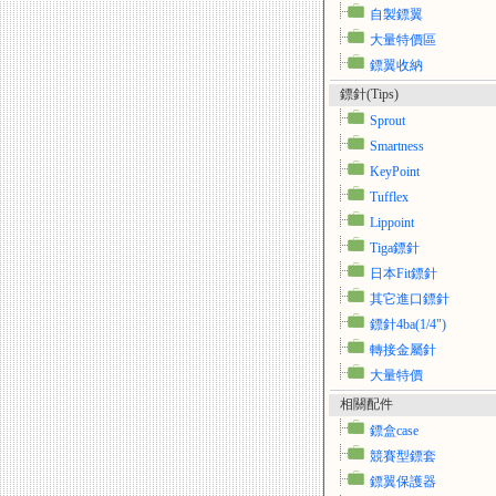
自製鏢翼
大量特價區
鏢翼收納
鏢針(Tips)
Sprout
Smartness
KeyPoint
Tufflex
Lippoint
Tiga鏢針
日本Fit鏢針
其它進口鏢針
鏢針4ba(1/4")
轉接金屬針
大量特價
相關配件
鏢盒case
競賽型鏢套
鏢翼保護器