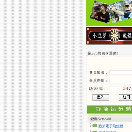
讓飛鏢不再是pub的獨享運動!
會員帳號：
會員密碼：
驗 證 碼：
鏢機dartboard
藍芽電子飛鏢機