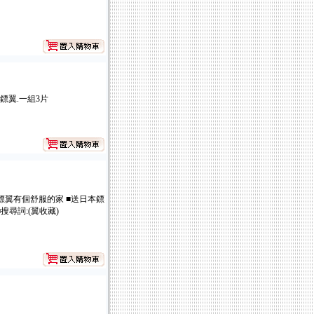
鏢翼.一組3片
讓鏢翼有個舒服的家 ■送日本鏢
搜尋詞:(翼收藏)