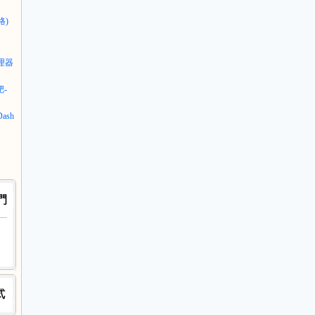
格)
理器
靶-
ash