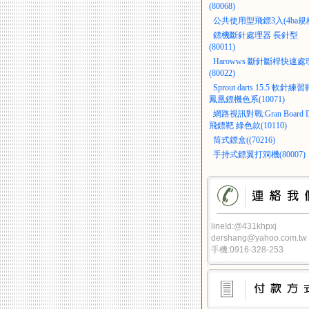
(80068)
公共使用型飛鏢3入(4ba規
鏢機斷針處理器 長針型
(80011)
Harowws 斷針斷桿快速處
(80022)
Sprout darts 15.5 軟針練習
鳳凰鏢機色系(10071)
網路視訊對戰:Gran Board D
飛鏢靶 綠色款(10110)
筒式鏢盒((70216)
手持式鏢翼打洞機(80007)
lineId:@431khpxj
dershang@yahoo.com.tw
手機:0916-328-253