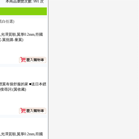
本商品瀏覽次數: 991 次
(黑白任選)
澤質順,翼厚0.2mm,符國
寬-翼批購-量翼)
讓鏢翼有個舒服的家 ■送日本鏢
搜尋詞:(翼收藏)
澤質順,翼厚0.2mm,符國