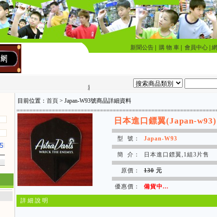
新聞公告
|
購 物 車
|
會員中心
|
親子互動 校園運動 公司團康 同事人際 商業應酬 室
目前位置：
首頁
> Japan-W93號商品詳細資料
日本進口鏢翼(Japan-w93)
型 號：
Japan-W93
簡 介：
日本進口鏢翼,1組3片售
原價：
130
元
優惠價：
備貨中...
詳 細 說 明