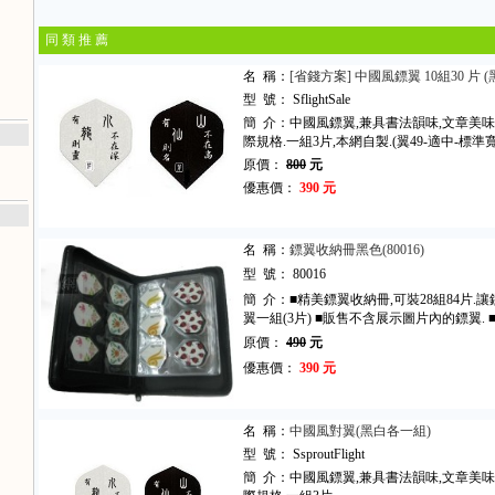
同 類 推 薦
名 稱：
[省錢方案] 中國風鏢翼 10組30 片 
型 號： SflightSale
簡 介：中國風鏢翼,兼具書法韻味,文章美味,光
際規格.一組3片,本網自製.(翼49-適中-標準
原價：
800
元
優惠價：
390 元
名 稱：
鏢翼收納冊黑色(80016)
型 號： 80016
簡 介：■精美鏢翼收納冊,可裝28組84片.
翼一組(3片) ■販售不含展示圖片內的鏢翼. ■
原價：
490
元
優惠價：
390 元
名 稱：
中國風對翼(黑白各一組)
型 號： SsproutFlight
簡 介：中國風鏢翼,兼具書法韻味,文章美味,光