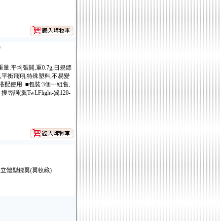
)
 重量:平均張開,重0.7g,日規鏢
,平衡飛翔,特殊塑料,不易變
配使用. ■包裝:3個一組售,
(翼TwLFlight-翼120-
■保護你的立體型鏢翼(翼收藏)