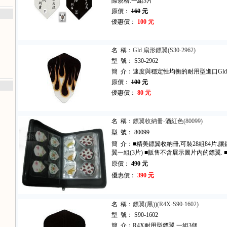
際規格.一組3片
原價：
160
元
優惠價：
100 元
名 稱：
Gld 扇形鏢翼(S30-2962)
型 號： S30-2962
簡 介：速度與穩定性均衡的耐用型進口Gld
原價：
100
元
優惠價：
80 元
名 稱：
鏢翼收納冊-酒紅色(80099)
型 號： 80099
簡 介：■精美鏢翼收納冊,可裝28組84片.
翼一組(3片) ■販售不含展示圖片內的鏢翼. ■
原價：
490
元
優惠價：
390 元
名 稱：
鏢翼(黑))(R4X-S90-1602)
型 號： S90-1602
簡 介：R4X耐用型鏢翼,一組3個.