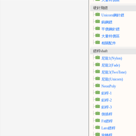
大量特價區
硬針飛鏢
Unicorn鋼針鏢
鎢鋼鏢
平價鋼針鏢
大量特價區
相關配件
鏢桿shaft
尼龍1(Nylon)
尼龍2(Fade)
尼龍3(TwoTone)
尼龍(Unicorn)
NeonPoly
鋁桿-1
鋁桿-2
鋁桿-3
側插桿
Fit鏢桿
Laro鏢桿
旋轉桿