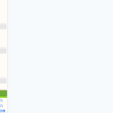
5)
2)
鏢機