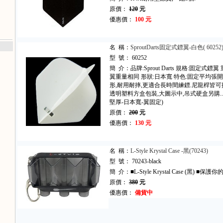
原價：
120
元
優惠價：
100 元
名 稱：
SproutDarts固定式鏢翼-白色( 60252
型 號： 60252
簡 介：品牌:Sprout Darts 規格:固定式鏢翼
翼重量相同 形狀:日本寬 特色:固定平均張開
形,耐用耐摔,更適合長時間練鏢.尼龍桿皆可搭
透明塑料方盒包裝,大圖示中,吊式硬盒另購.. 搜尋詞
堅厚-日本寬-翼固定)
原價：
200
元
優惠價：
130 元
名 稱：
L-Style Krystal Case -黑(70243)
型 號： 70243-black
簡 介：■L-Style Krystal Case (黑) 
原價：
380
元
優惠價：
備貨中