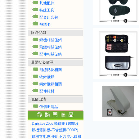
其他配件
特殊工具
配套組合包
飛鏢卡
限時促銷
鏢機相關促銷
飛鏢相關促銷
配件相關促銷
量購批發價區
飛鏢靶及相關
軟針飛鏢
鋼針飛鏢相關
配件耗材
低價出清
低價出清品
Dartslive 200s 飛鏢靶 (10085)
鏢機璧掛板-不含鏢機(00002)
鏢機立地專用架-不含展示鏢機