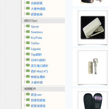
自製鏢翼
大量特價區
鏢翼收納
鏢針(Tips)
Sprout
Smartness
KeyPoint
Tufflex
Lippoint
Tiga鏢針
日本Fit鏢針
其它進口鏢針
鏢針4ba(1/4")
轉接金屬針
大量特價
相關配件
鏢盒case
競賽型鏢套
鏢翼保護器