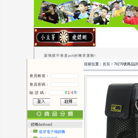
讓飛鏢不再是pub的獨享運動!
目前位置：
首頁
> 70276號商品
會員帳號：
會員密碼：
驗 證 碼：
鏢機dartboard
藍芽電子飛鏢機