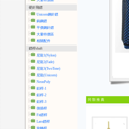
大量特價區
硬針飛鏢
Unicorn鋼針鏢
鎢鋼鏢
平價鋼針鏢
大量特價區
相關配件
鏢桿shaft
尼龍1(Nylon)
尼龍2(Fade)
尼龍3(TwoTone)
尼龍(Unicorn)
NeonPoly
鋁桿-1
鋁桿-2
同 類 推 薦
鋁桿-3
側插桿
Fit鏢桿
Laro鏢桿
旋轉桿