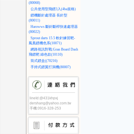
(80068)
公共使用型飛鏢3入(4ba規格)
鏢機斷針處理器 長針型
(80011)
Harowws 斷針斷桿快速處理器
(80022)
Sprout darts 15.5 軟針練習靶-
鳳凰鏢機色系(10071)
網路視訊對戰:Gran Board Dash
飛鏢靶 綠色款(10110)
筒式鏢盒((70216)
手持式鏢翼打洞機(80007)
lineId:@431khpxj
dershang@yahoo.com.tw
手機:0916-328-253