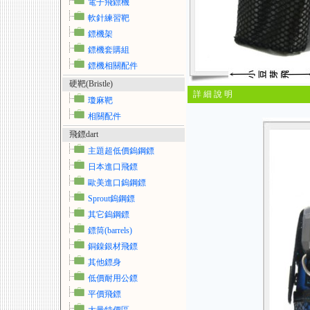
電子飛鏢機
軟針練習靶
鏢機架
鏢機套購組
鏢機相關配件
硬靶(Bristle)
詳 細 說 明
瓊麻靶
相關配件
飛鏢dart
主題超低價鎢鋼鏢
日本進口飛鏢
歐美進口鎢鋼鏢
Sprout鎢鋼鏢
其它鎢鋼鏢
鏢筒(barrels)
銅鎳銀材飛鏢
其他鏢身
低價耐用公鏢
平價飛鏢