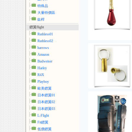
特殊品
大量特價區
鈦桿
鏢翼flight
Ruthless01
Ruthless02
harrows
Amazon
Budweiser
Harley
R4X
Playboy
歐美鏢翼
日本鏢翼01
日本鏢翼02
日本鏢翼03
L-Flight
Fit鏢翼
低價鏢翼