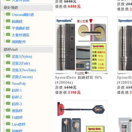
大量特價區
原價:
6880
元
原價:
29
優惠價:
6880元
硬針飛鏢
優惠價:
Unicorn鋼針鏢
鎢鋼鏢
平價鋼針鏢
大量特價區
相關配件
鏢桿shaft
尼龍1(Nylon)
尼龍2(Fade)
尼龍3(TwoTone)
尼龍(Unicorn)
SproutDarts 鎢鋼鏢筒 90%
Sprout
(#20804a)
(#20803
NeonPoly
原價:
1490
元
原價:
15
鋁桿-1
優惠價:
1390元
優惠價:
鋁桿-2
鋁桿-3
側插桿
Fit鏢桿
Laro鏢桿
旋轉桿