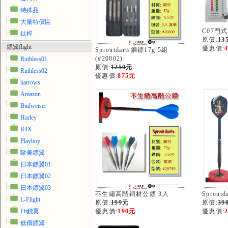
特殊品
大量特價區
C07門
鈦桿
原價:
13
鏢翼flight
優惠價:
Sproutdarts銅鏢17g 5組
(#20802)
Ruthless01
原價:
1250
元
Ruthless02
優惠價:
875元
harrows
Amazon
Budweiser
Harley
R4X
Playboy
歐美鏢翼
日本鏢翼01
日本鏢翼02
日本鏢翼03
不生鏽高階銅材公鏢 3入
Sproutd
L-Flight
原價:
199
元
原價:
39
Fit鏢翼
優惠價:
190元
優惠價:
低價鏢翼