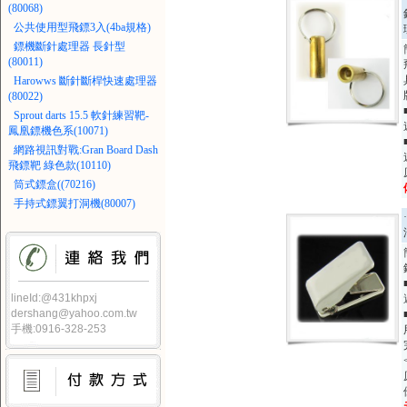
(80068)
公共使用型飛鏢3入(4ba規格)
鏢機斷針處理器 長針型
(80011)
Harowws 斷針斷桿快速處理器
(80022)
Sprout darts 15.5 軟針練習靶-
鳳凰鏢機色系(10071)
網路視訊對戰:Gran Board Dash
飛鏢靶 綠色款(10110)
筒式鏢盒((70216)
手持式鏢翼打洞機(80007)
lineId:@431khpxj
dershang@yahoo.com.tw
手機:0916-328-253