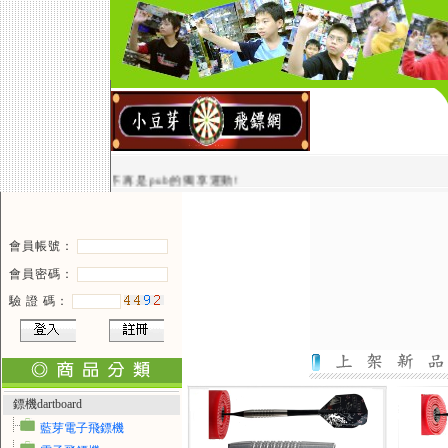
讓飛鏢不再是pub的獨享運動!
會員帳號：
會員密碼：
驗 證 碼：
鏢機dartboard
藍芽電子飛鏢機