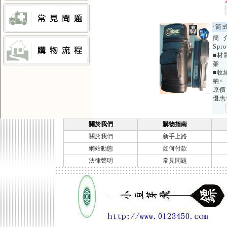
·筒式
簡 
Spro
■材質
架
■收
納<
原價
優惠
關於我們
購物指南
關於我們
新手上路
網站動態
如何付款
法律聲明
常見問題