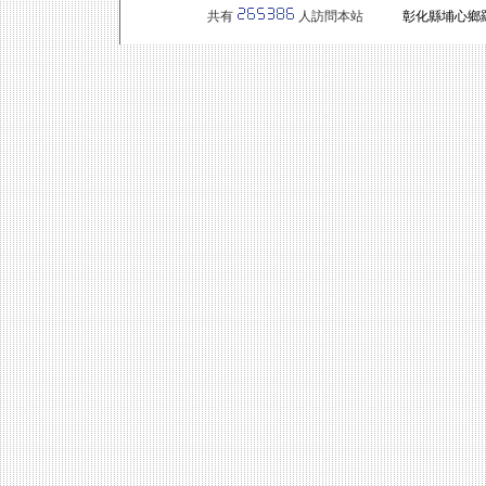
共有
人訪問本站
彰化縣埔心鄉羅厝路一段14