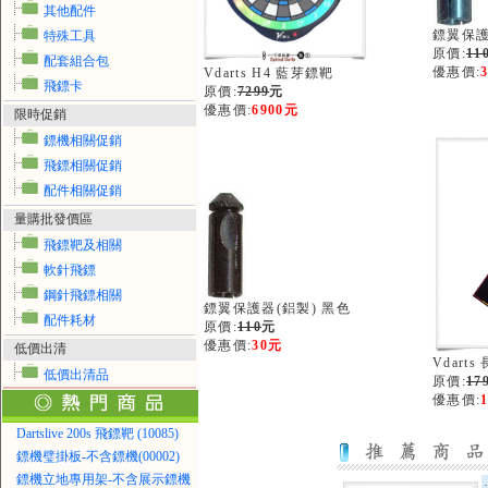
其他配件
鏢翼保護
特殊工具
原價:
11
配套組合包
優惠價:
Vdarts H4 藍芽鏢靶
飛鏢卡
原價:
7299
元
優惠價:
6900元
限時促銷
鏢機相關促銷
飛鏢相關促銷
配件相關促銷
量購批發價區
飛鏢靶及相關
軟針飛鏢
鋼針飛鏢相關
鏢翼保護器(鋁製) 黑色
配件耗材
原價:
110
元
優惠價:
30元
低價出清
Vdarts
低價出清品
原價:
17
優惠價:
Dartslive 200s 飛鏢靶 (10085)
鏢機璧掛板-不含鏢機(00002)
鏢機立地專用架-不含展示鏢機