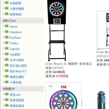
自製鏢翼
大量特價區
鏢翼收納
鏢針(Tips)
Sprout
Smartness
KeyPoint
Tufflex
Lippoint
Gran 
Tiga鏢針
(10142)
日本Fit鏢針
原價:
10
Gran Board 3s 飛鏢靶+加長板立
優惠價:
其它進口鏢針
地架(10143)
鏢針4ba(1/4")
原價:
12590
元
優惠價:
11700元
轉接金屬針
大量特價
相關配件
鏢盒case
競賽型鏢套
鏢翼保護器