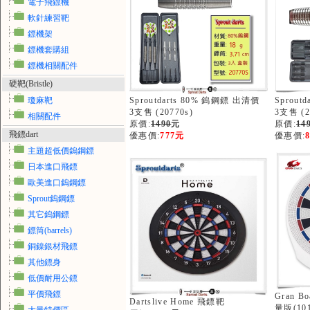
電子飛鏢機
軟針練習靶
鏢機架
鏢機套購組
鏢機相關配件
硬靶(Bristle)
瓊麻靶
Sproutdarts 80% 鎢鋼鏢 出清價
Sprout
3支售 (20770s)
3支售 (2
相關配件
原價:
1490
元
原價:
14
飛鏢dart
優惠價:
777元
優惠價:
主題超低價鎢鋼鏢
日本進口飛鏢
歐美進口鎢鋼鏢
Sprout鎢鋼鏢
其它鎢鋼鏢
鏢筒(barrels)
銅鎳銀材飛鏢
其他鏢身
低價耐用公鏢
平價飛鏢
Gran B
Dartslive Home 飛鏢靶
量版(101